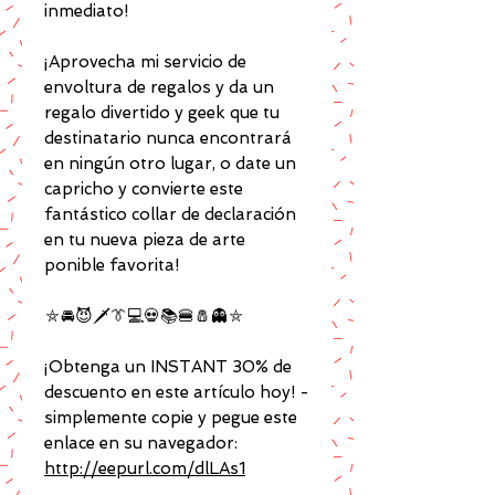
inmediato!
¡Aprovecha mi servicio de
envoltura de regalos y da un
regalo divertido y geek que tu
destinatario nunca encontrará
en ningún otro lugar, o date un
capricho y convierte este
fantástico collar de declaración
en tu nueva pieza de arte
ponible favorita!
⛤🚘😈🗡👔💻💀📚🍔🧂👻⛤
¡Obtenga un INSTANT 30% de
descuento en este artículo hoy! -
simplemente copie y pegue este
enlace en su navegador:
http://eepurl.com/dlLAs1